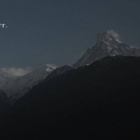
。
です。