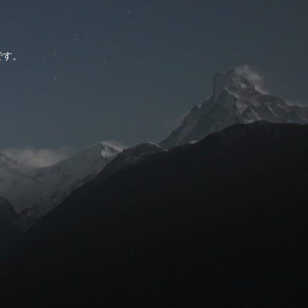
。
です。