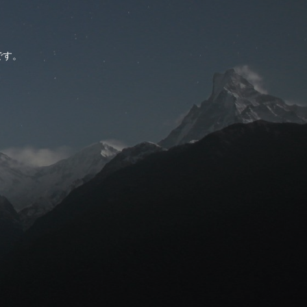
。
です。