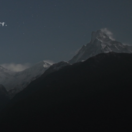
。
です。