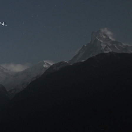
。
です。