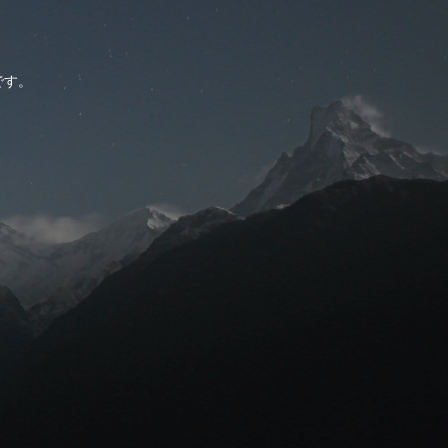
。
です。