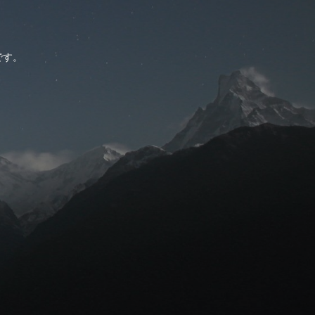
。
です。