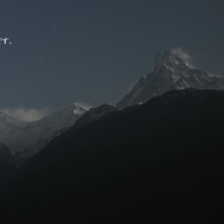
。
です。