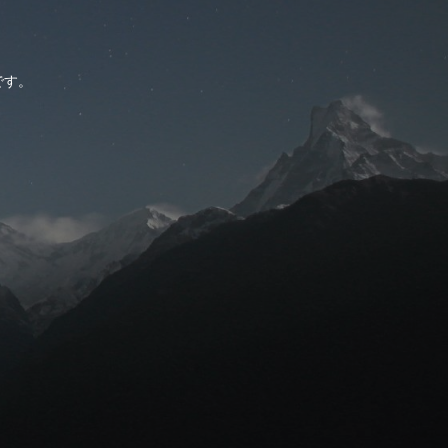
。
です。