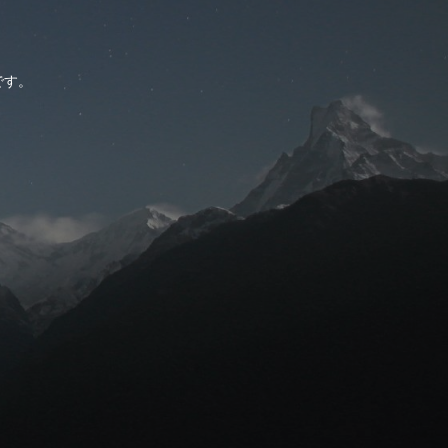
。
です。