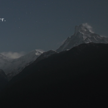
。
です。