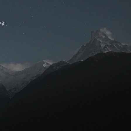
。
です。