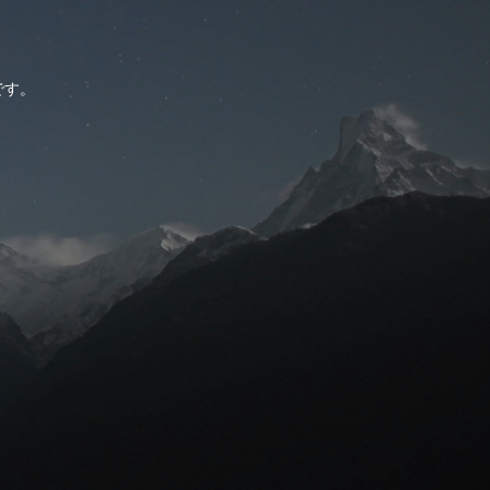
。
です。