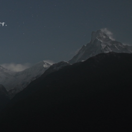
。
です。