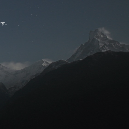
。
です。