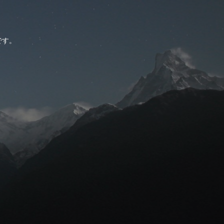
。
です。