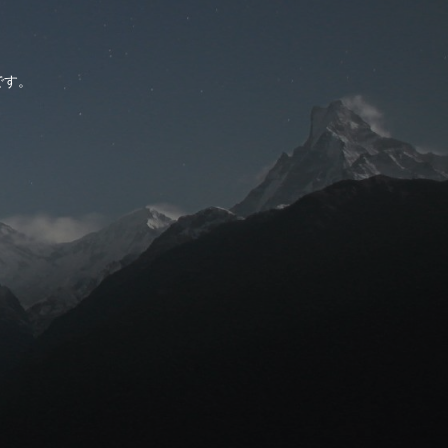
。
です。