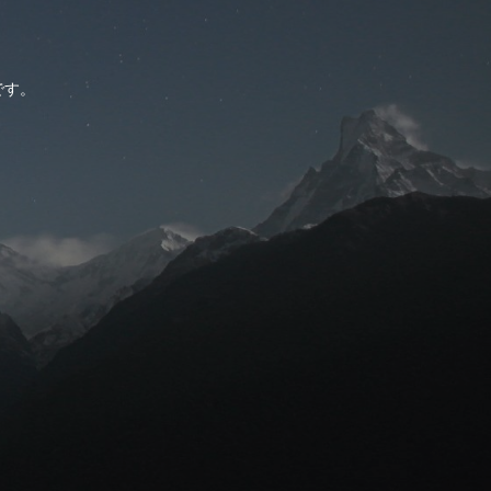
。
です。