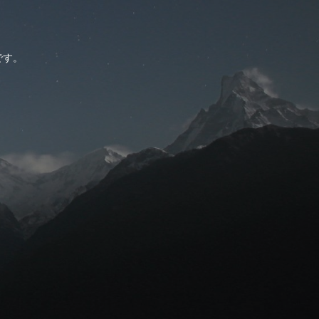
。
です。