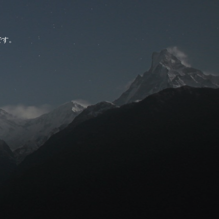
。
です。