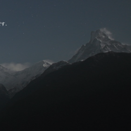
。
です。