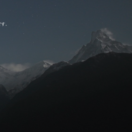
。
です。