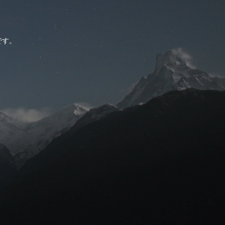
。
です。