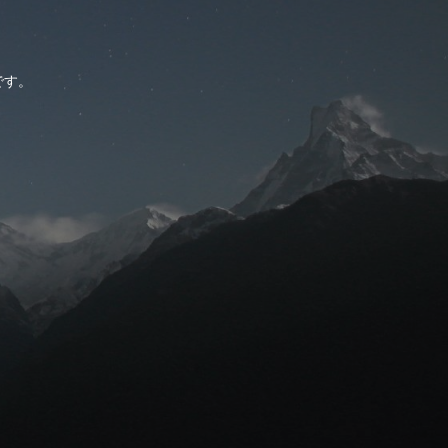
。
です。