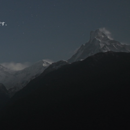
。
です。