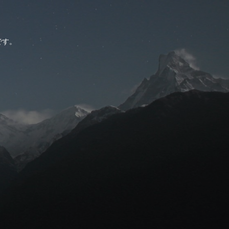
。
です。