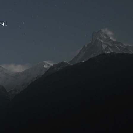
。
です。