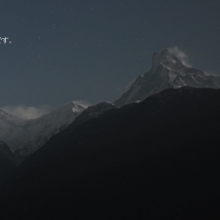
。
です。