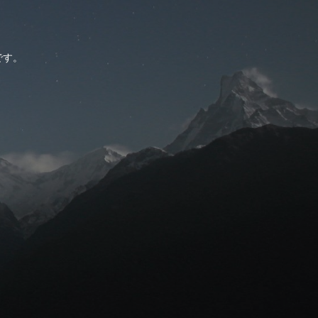
。
です。