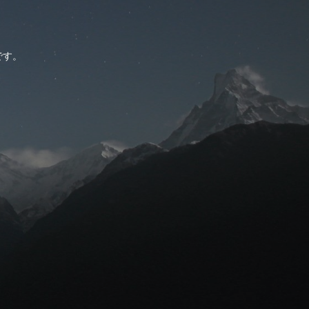
。
です。