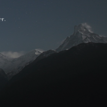
。
です。