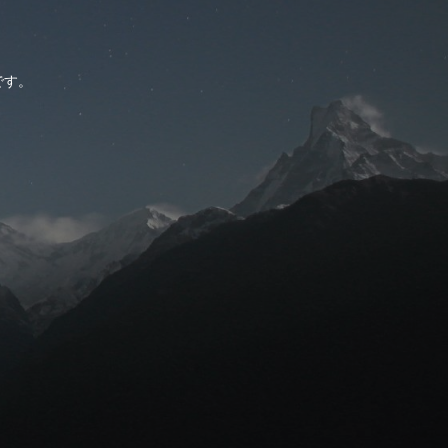
。
です。