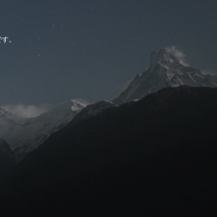
。
です。