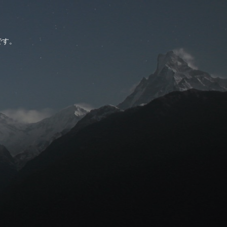
。
です。