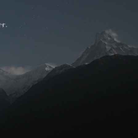
。
です。