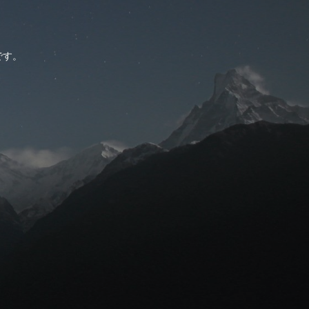
。
です。