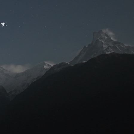
。
です。