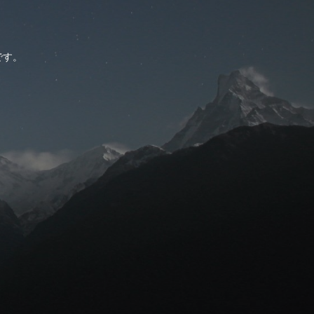
。
です。