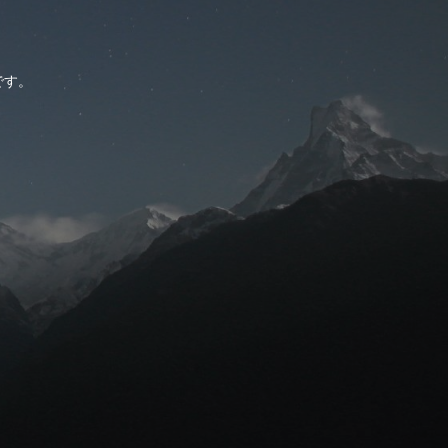
。
です。