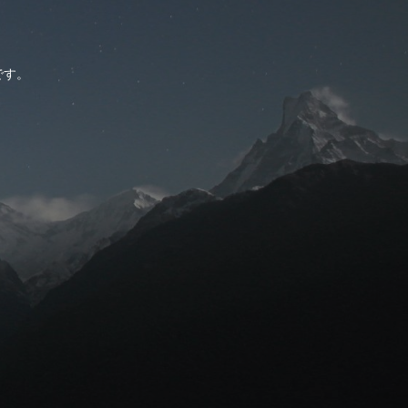
。
です。