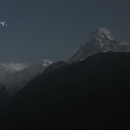
。
です。