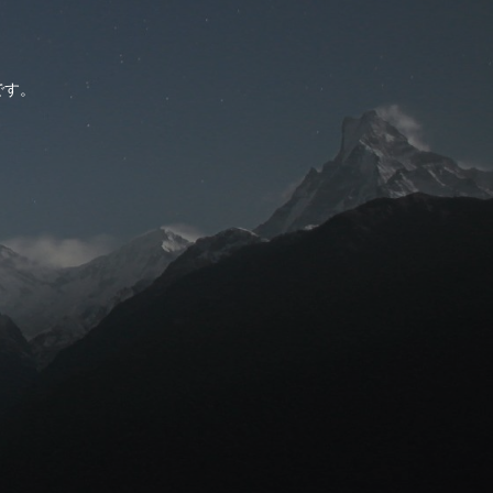
。
です。