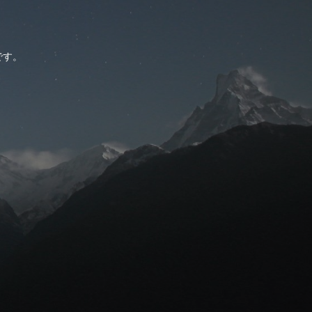
。
です。