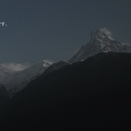
。
です。