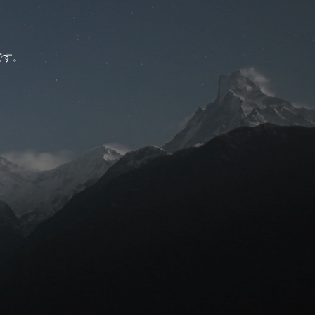
。
です。