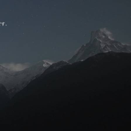
。
です。