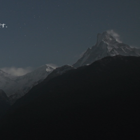
。
です。