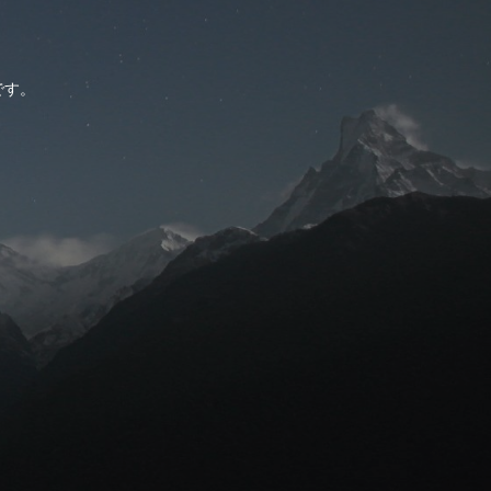
。
です。