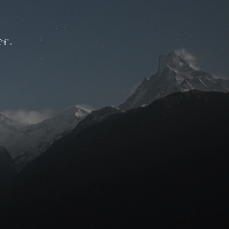
。
です。