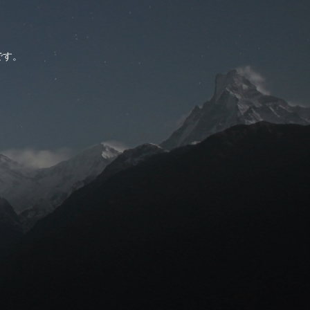
。
です。